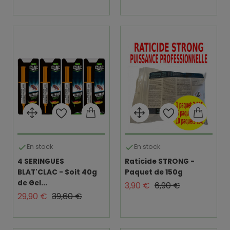
En stock
En stock


4 SERINGUES
Raticide STRONG -
BLAT'CLAC - Soit 40g
Paquet de 150g
de Gel...
Prix de base
Prix
3,90 €
6,90 €
Prix de base
Prix
29,90 €
39,60 €