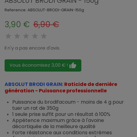
ABSOLUT BRODI GRAIN - 150g
Reference:
ABSOLUT-BRODI-GRAIN-150g
3,90 €
6,90 €
Il n'y a pas encore d'avis.
thumb_up
Vous économisez 3,00 € !
ABSOLUT BRODI GRAIN:
Raticide de dernière
génération - Puissance professionnelle
Puissance du brodifacoum - moins de 4 g pour
tuer un rat de 350g
1 seule prise suffit pour un résultat à 100%
Appétence maximum grâce à l'avoine
décortiquée de la meilleure qualité
Forte résistance aux conditions extrêmes