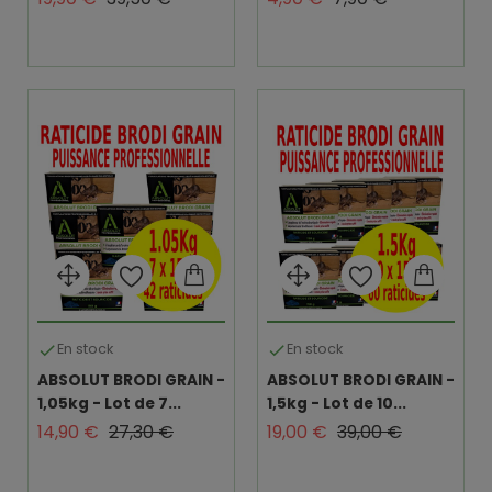
En stock
En stock


ABSOLUT BRODI GRAIN -
ABSOLUT BRODI GRAIN -
1,05kg - Lot de 7...
1,5kg - Lot de 10...
Prix de base
Prix
Prix de base
Prix
14,90 €
27,30 €
19,00 €
39,00 €