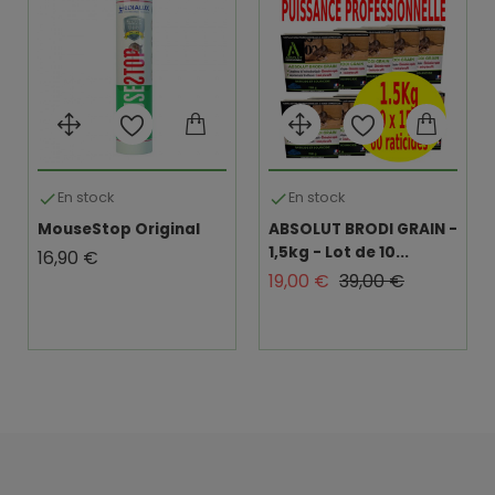
En stock
En stock


MouseStop Original
ABSOLUT BRODI GRAIN -
1,5kg - Lot de 10...
Prix
16,90 €
Prix de base
Prix
19,00 €
39,00 €