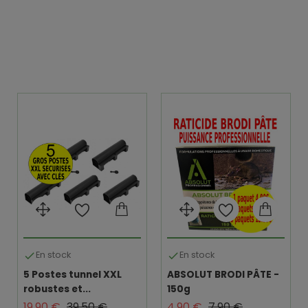
En stock
En stock


5 Postes tunnel XXL
ABSOLUT BRODI PÂTE -
robustes et...
150g
Prix de base
Prix
Prix de base
Prix
19,90 €
39,50 €
4,90 €
7,90 €