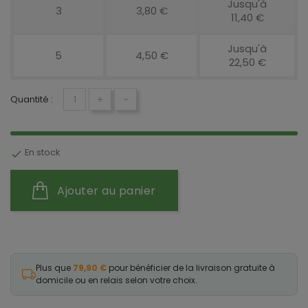
Jusqu'à
3
3,80 €
11,40 €
Jusqu'à
5
4,50 €
22,50 €
+
-
Quantité :
En stock

Ajouter au panier
Plus que
79,90 €
pour bénéficier de la livraison gratuite à
domicile ou en relais selon votre choix.