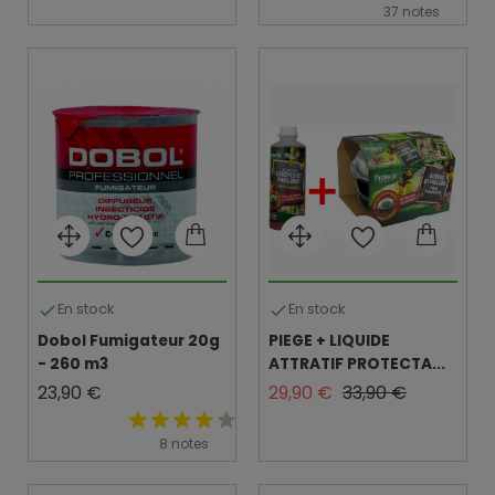
37 notes
En stock
En stock


Dobol Fumigateur 20g
PIEGE + LIQUIDE
- 260 m3
ATTRATIF PROTECTA...
Prix
Prix de base
Prix
23,90 €
29,90 €
33,90 €
8 notes