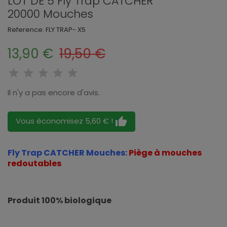
LOT DE 5 Fly Trap CATCHER
20000 Mouches
Reference:
FLY TRAP- X5
13,90 €
19,50 €
Il n'y a pas encore d'avis.
thumb_up
Vous économisez 5,60 € !
Fly Trap CATCHER Mouches:
Piège à mouches
redoutables
Produit 100% biologique