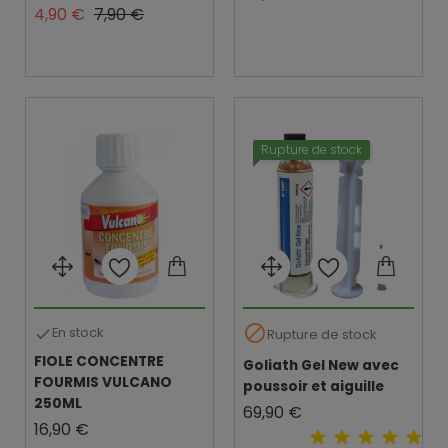
Prix de base
Prix
4,90 €
7,90 €
Rupture de stock

En stock

Rupture de stock
FIOLE CONCENTRE
Goliath Gel New avec
FOURMIS VULCANO
poussoir et aiguille
250ML
Prix
69,90 €
Prix
16,90 €