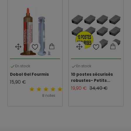
En stock
En stock


Dobol Gel Fourmis
10 postes sécurisés
robustes- Petits...
Prix
15,90 €
Prix de base
Prix
19,90 €
34,40 €
8 notes