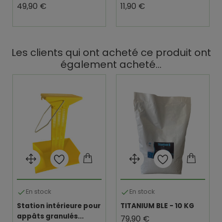
Prix
Prix
49,90 €
11,90 €
Les clients qui ont acheté ce produit ont
également acheté...
En stock
En stock


Station intérieure pour
TITANIUM BLE - 10 KG
appâts granulés...
Prix
79,90 €