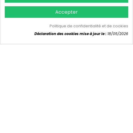
Accepter
Politique de confidentialité et de cookies
© 2026 - hygiene-3d.com™
Déclaration des cookies mise à jour le :
18/05/2026
Consentement aux cookies