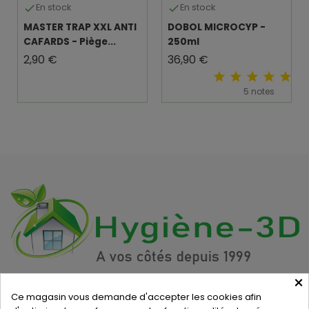
En stock
En stock


MASTER TRAP XXL ANTI
DOBOL MICROCYP -
CAFARDS - Piège...
250ml
Prix
Prix
2,90 €
36,90 €
5 notes
×
INFORMATIONS
Ce magasin vous demande d'accepter les cookies afin