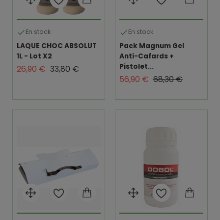
En stock
En stock


LAQUE CHOC ABSOLUT
Pack Magnum Gel
1L - Lot X2
Anti-Cafards +
Pistolet...
Prix de base
Prix
26,90 €
33,80 €
Prix de base
Prix
56,90 €
68,30 €