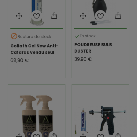

En stock

Rupture de stock
POUDREUSE BULB
Goliath Gel New Anti-
DUSTER
Cafards vendu seul
Prix
39,90 €
Prix
68,90 €