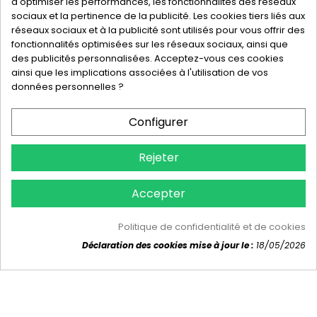
d'optimiser les performances, les fonctionnalités des réseaux
Hygiène-3D
PROXLINE - 2 IMPASSE FRANCIS
BARRAGE DE
sociaux et la pertinence de la publicité. Les cookies tiers liés aux
GRANDVAL
15260 NEUVEGLISE SUR TRUYERE
France
réseaux sociaux et à la publicité sont utilisés pour vous offrir des
métropolitaine
fonctionnalités optimisées sur les réseaux sociaux, ainsi que
0954541643
des publicités personnalisées. Acceptez-vous ces cookies
ainsi que les implications associées à l'utilisation de vos
contact@hygiene-3d.com
données personnelles ?
Produits
Configurer
Notre société
Rejeter
Votre compte
Accepter
Politique de confidentialité et de cookies
© 2026 - hygiene-3d.com™
Déclaration des cookies mise à jour le :
18/05/2026
Consentement aux cookies