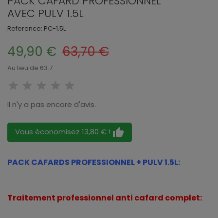
PACK CAFARD PROFESSIONNEL
AVEC PULV 1.5L
Reference:
PC-1.5L
49,90 €
63,70 €
Au lieu de 63.7
Il n'y a pas encore d'avis.
thumb_up
Vous économisez 13,80 € !
PACK CAFARDS PROFESSIONNEL + PULV 1.5L:
Traitement professionnel anti cafard complet: