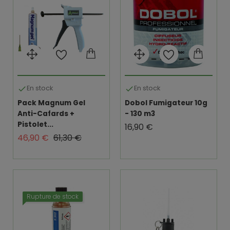
En stock
En stock


Pack Magnum Gel
Dobol Fumigateur 10g
Anti-Cafards +
- 130 m3
Pistolet...
Prix
16,90 €
Prix de base
Prix
46,90 €
61,30 €
Rupture de stock